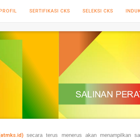
PROFIL
SERTIFIKASI CKS
SELEKSI CKS
INDUK
tmks.id)
secara terus menerus akan menampilkan sali