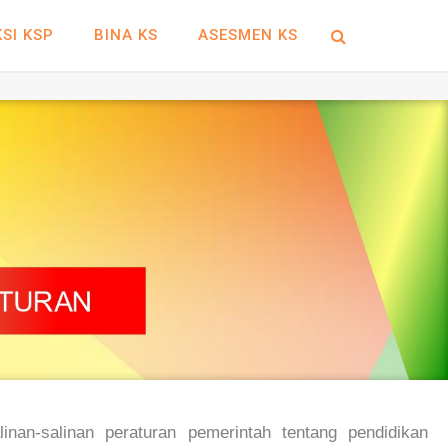
SI KSP
BINA KS
ASESMEN KS
nan-salinan peraturan pemerintah tentang pendidikan