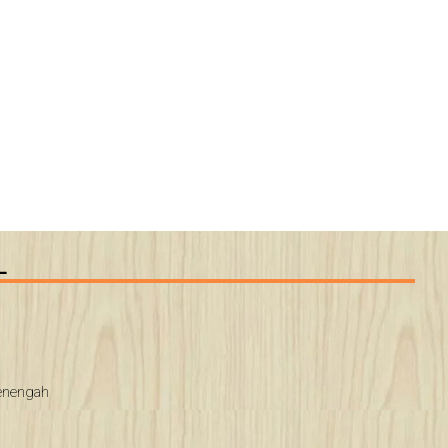
L
Menengah