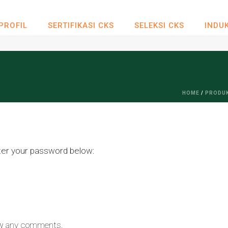
PROFIL
SERTIFIKASI CKS
SELEKSI CKS
INDUK
HOME
/
PRODUK
nter your password below:
iew any comments.