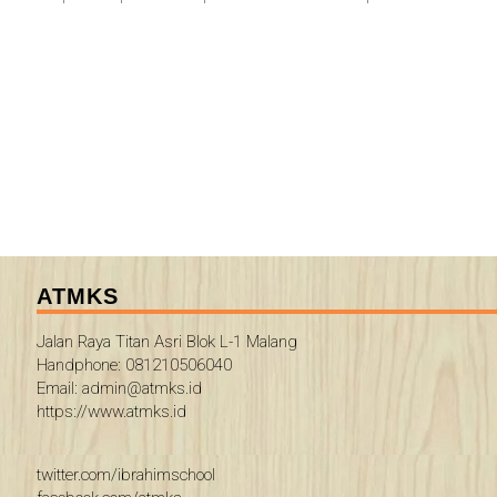
ATMKS
Jalan Raya Titan Asri Blok L-1 Malang
Handphone: 081210506040
Email: admin@atmks.id
https://www.atmks.id
twitter.com/ibrahimschool