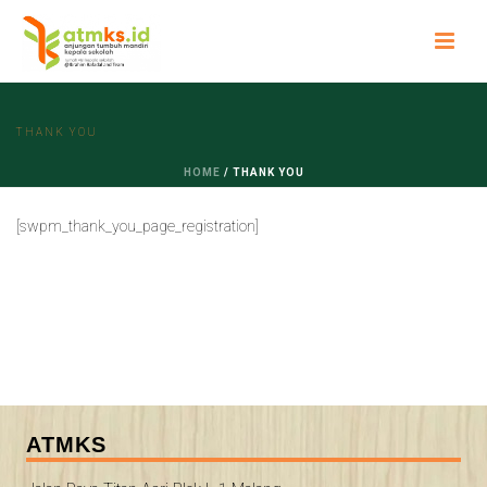
THANK YOU
HOME
/
THANK YOU
[swpm_thank_you_page_registration]
ATMKS