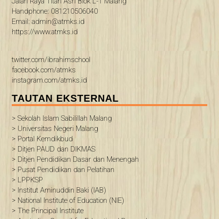
Jalan Raya Titan Asri Blok L-1 Malang
Handphone: 081210506040
Email: admin@atmks.id
https://www.atmks.id
twitter.com/ibrahimschool
facebook.com/atmks
instagram.com/atmks.id
TAUTAN EKSTERNAL
> Sekolah Islam Sabilillah Malang
> Universitas Negeri Malang
> Portal Kemdikbud
> Ditjen PAUD dan DIKMAS
> Ditjen Pendidikan Dasar dan Menengah
> Pusat Pendidikan dan Pelatihan
> LPPKSP
> Institut Aminuddin Baki (IAB)
> National Institute of Education (NIE)
> The Principal Institute